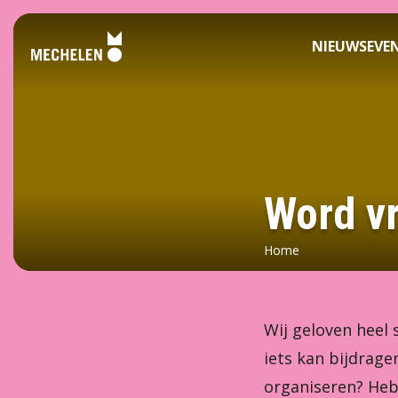
NIEUWS
EVE
Vrijwilligershoofdstad
-
Mechelen
Word vr
Home
Wij geloven heel 
iets kan bijdrage
organiseren? Heb 