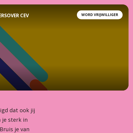
ERS
OVER CEV
WORD VRIJWILLIGER
gd dat ook jij
je sterk in
Bruis je van