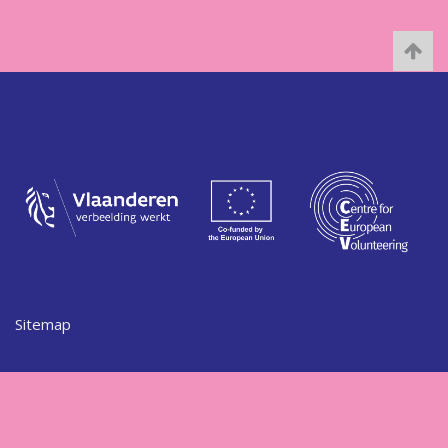
Sitemap
Grote Markt 21
2800 Mechelen
vrijwilligerspunt@mechelen.be