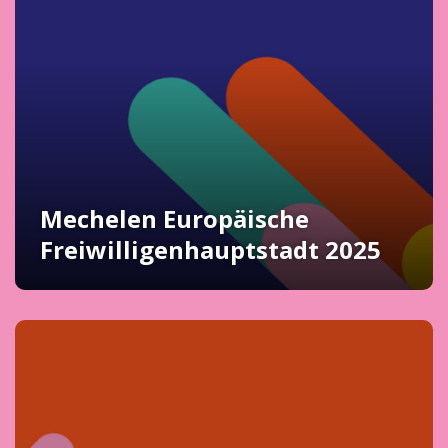
Mechelen Europäische
Freiwilligenhauptstadt 2025