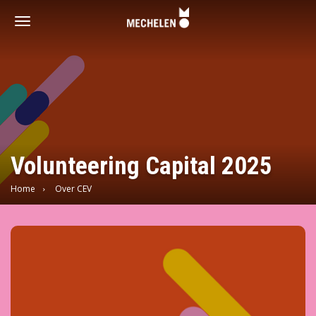
Vrijwilligershoofdstad
-
Toggle
Mechelen
navigation
Volunteering Capital 2025
Home
Over CEV