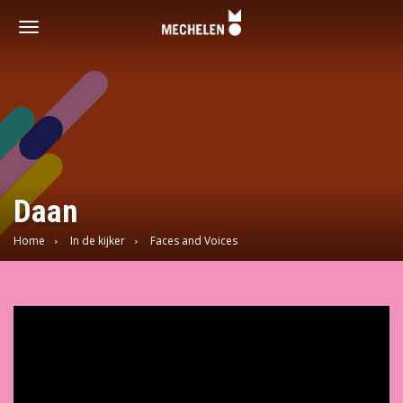
Vrijwilligershoofdstad
-
Toggle
Mechelen
navigation
Daan
Home
In de kijker
Faces and Voices